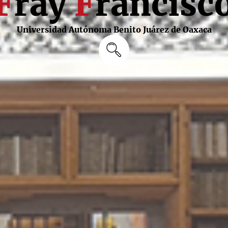
F
ray
F
rancisc
Universidad Autónoma Benito Juárez de Oaxaca
Buscar